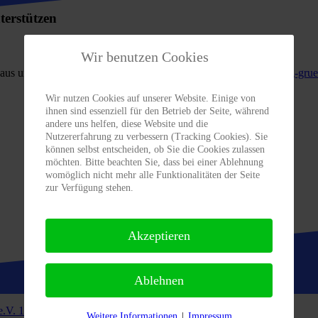
terstützen
Wir benutzen Cookies
g aus und senden den
ausgefüllten Antrag per E-Mail an:
info@fwg-gruen
Wir nutzen Cookies auf unserer Website. Einige von
ihnen sind essenziell für den Betrieb der Seite, während
andere uns helfen, diese Website und die
Nutzererfahrung zu verbessern (Tracking Cookies). Sie
können selbst entscheiden, ob Sie die Cookies zulassen
möchten. Bitte beachten Sie, dass bei einer Ablehnung
womöglich nicht mehr alle Funktionalitäten der Seite
zur Verfügung stehen.
Akzeptieren
Ablehnen
e.V.
12. März 2024
Weitere Informationen
|
Impressum