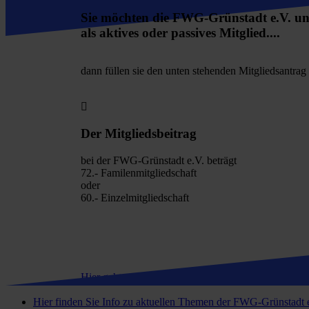
fa-
address-
Sie möchten die FWG-Grünstadt e.V. un
card
als aktives oder passives Mitglied....
dann füllen sie den unten stehenden Mitgliedsantra
Der Mitgliedsbeitrag
bei der FWG-Grünstadt e.V. beträgt
72.- Familenmitgliedschaft
oder
60.- Einzelmitgliedschaft
Hier gehts zur SATZUNG
Hier finden Sie Info zu aktuellen Themen der FWG-Grünstadt 