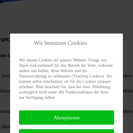
rn
ger,
Wir benutzen Cookies
ischen Gruppierung
und dem Besuch auf unserer Homepage.
Wir nutzen Cookies auf unserer Website. Einige von
ihnen sind essenziell für den Betrieb der Seite, während
andere uns helfen, diese Website und die
d jungen Mitgliedernaus unterschiedlichsten Berufen mit verschiedene
Nutzererfahrung zu verbessern (Tracking Cookies). Sie
können selbst entscheiden, ob Sie die Cookies zulassen
möchten. Bitte beachten Sie, dass bei einer Ablehnung
m Sinne von Grünstadt
für eine positive Weiterentwicklung unseres Wohn
womöglich nicht mehr alle Funktionalitäten der Seite
zur Verfügung stehen.
einungen und Ideen. Haben sie Anliegen oder eine Anregung? Melden si
Akzeptieren
 direkt um ihre Fragen.